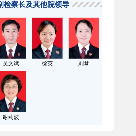
副检察长及其他院领导
吴文斌
徐英
刘琴
谢莉波